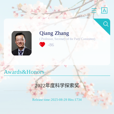
Qiang Zhang
( Professor, Secretary of the Party Committee)
86
+
Awards&Honors
2022年度科学探索奖
Release time:2025-08-29 Hits:
1734