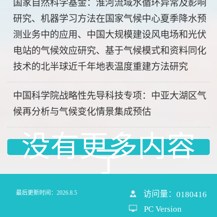
国家自然科学基金：淮河流域水循环异常及影响
研究、机器学习方法在国家气候中心夏季降水预
测业务中的应用、中国大规模建设风电场和光伏
电站的气候效应研究、基于气候模式和资料同化
技术的北半球近千年地表温度重建方法研究
中国科学院战略性先导科技专项：中亚大湖区气
候再分析与气候变化情景集成预估
没有更多内容
了
最后更新时间：
2026
.
8
.
5
访问量：
0180416
PC Version