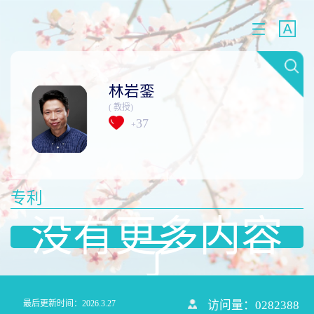
林岩銮
( 教授)
37
+
专利
没有更多内容
了
最后更新时间：
2026
.
3
.
27
访问量：
0282388