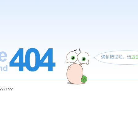
遇到错误啦，请
返
???????